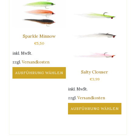
Produkt
weist
mehrere
Varianten
auf.
Sparkle Minnow
Die
€
5,50
Optionen
können
inkl. MwSt.
auf
zzgl.
Versandkosten
der
Produktseite
Salty Clouser
AUSFÜHRUNG WÄHLEN
gewählt
€
3,99
Dieses
werden
Produkt
inkl. MwSt.
weist
zzgl.
Versandkosten
mehrere
Varianten
AUSFÜHRUNG WÄHLEN
auf.
Dieses
Die
Produkt
Optionen
weist
können