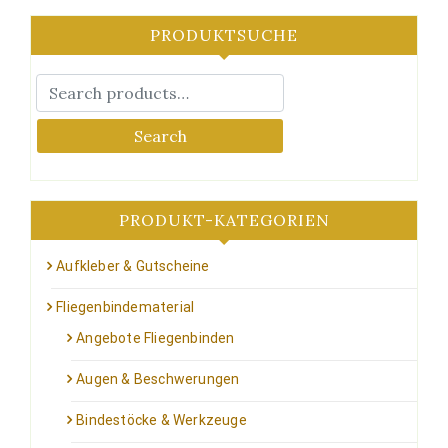
mehrere
auf
Varianten
der
PRODUKTSUCHE
auf.
Produktseite
Die
gewählt
Optionen
werden
können
auf
Search
der
Produktseite
gewählt
werden
PRODUKT-KATEGORIEN
Aufkleber & Gutscheine
Fliegenbindematerial
Angebote Fliegenbinden
Augen & Beschwerungen
Bindestöcke & Werkzeuge