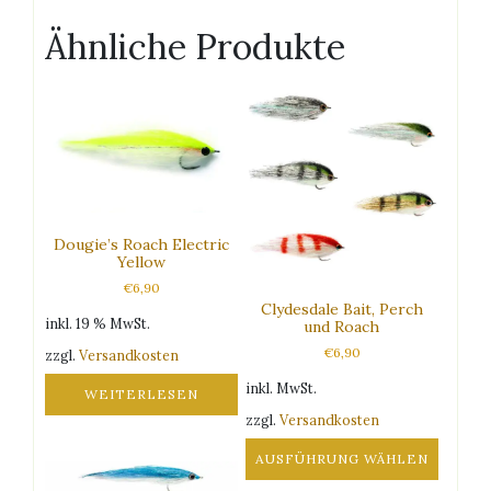
Ähnliche Produkte
Dougie’s Roach Electric
Yellow
€
6,90
Clydesdale Bait, Perch
inkl. 19 % MwSt.
und Roach
€
6,90
zzgl.
Versandkosten
inkl. MwSt.
WEITERLESEN
zzgl.
Versandkosten
AUSFÜHRUNG WÄHLEN
Dieses