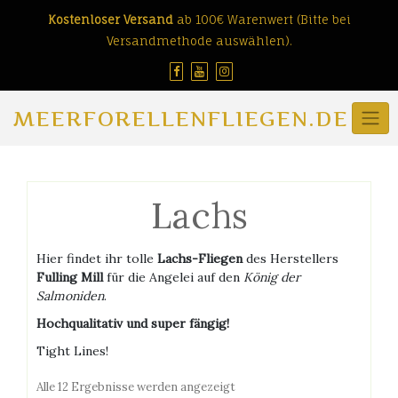
Skip
Kostenloser Versand
ab 100€ Warenwert (Bitte bei
to
Versandmethode auswählen).
content
MEERFORELLENFLIEGEN.DE
Lachs
Hier findet ihr tolle
Lachs-Fliegen
des Herstellers
Fulling Mill
für die Angelei auf den
König der
Salmoniden
.
Hochqualitativ und super fängig!
Tight Lines!
Nach
Alle 12 Ergebnisse werden angezeigt