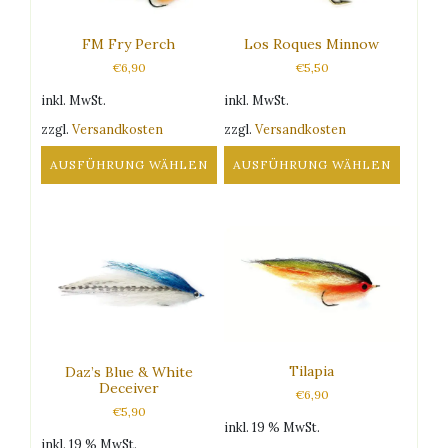
FM Fry Perch
Los Roques Minnow
€
6,90
€
5,50
inkl. MwSt.
inkl. MwSt.
zzgl.
Versandkosten
zzgl.
Versandkosten
AUSFÜHRUNG WÄHLEN
AUSFÜHRUNG WÄHLEN
Dieses
Dieses
Produkt
Produkt
weist
weist
mehrere
mehrere
Varianten
Varianten
auf.
auf.
Die
Die
Optionen
Optionen
können
können
Tilapia
Daz’s Blue & White
auf
auf
Deceiver
€
6,90
der
der
€
5,90
Produktseite
Produktseite
inkl. 19 % MwSt.
gewählt
gewählt
inkl. 19 % MwSt.