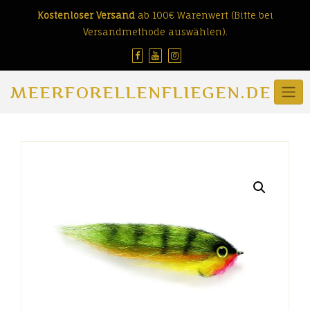
Skip
Kostenloser Versand
ab 100€ Warenwert (Bitte bei
to
Versandmethode auswählen).
content
MEERFORELLENFLIEGEN.DE