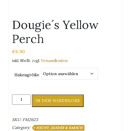
Dougie´s Yellow
Perch
€
6,90
inkl. MwSt.
zzgl.
Versandkosten
Hakengröße
Dougie
IN DEN WARENKORB
´s
Yellow
Perch
SKU:
FM2623
Menge
Category:
HECHT, ZANDER & BARSCH