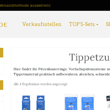
i Versandmethode auswählen).
DE
Verkaufsstellen
TOP 5-Sets
S
Tippetz
Hier findet ihr Pitzenbauerringe, Vorfachspulensysteme u
Tippetmaterial praktisch aufbewahren, abziehen, schneid
Nach
Alle 4 Ergebnisse werden angezeigt
Preis
sortiert:
absteigend