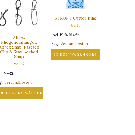
STROFT Cutter Ring
€
6,25
inkl. 19 % MwSt.
Ahrex
Fliegeneinhänger,
zzgl.
Versandkosten
Ahrex Snap, Fastach
Clip & Stay Locked
IN DEN WARENKORB
Snap
€
6,95
kl. MwSt.
gl.
Versandkosten
USFÜHRUNG WÄHLEN
eses
odukt
ist
hrere
rianten
.