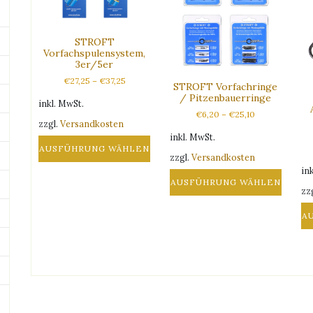
STROFT
Vorfachspulensystem,
3er/5er
€
27,25
–
€
37,25
STROFT Vorfachringe
/ Pitzenbauerringe
inkl. MwSt.
€
6,20
–
€
25,10
zzgl.
Versandkosten
inkl. MwSt.
AUSFÜHRUNG WÄHLEN
zzgl.
Versandkosten
Dieses
in
Produkt
AUSFÜHRUNG WÄHLEN
zz
weist
Dieses
mehrere
Produkt
A
Varianten
weist
Di
auf.
mehrere
Pr
Die
Varianten
we
Optionen
auf.
me
können
Die
Va
auf
Optionen
auf