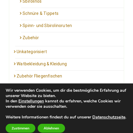
Sbirolinos
Schnüre & Tippets
Spinn- und Sbirolinoruten
Zubehör
Unkategorisiert
Watbekleidung & Kleidung
Zubehör Fliegenfischen
Wir verwenden Cookies, um dir die bestmögliche Erfahrung auf
unserer Website zu bieten.
In den
Einstellungen
kannst du erfahren, welche Cookies wir
verwenden oder sie ausschalten.
Kontakt: info@outfortrout.de
Weitere Informationen findest du auf unserer
Datenschutzseite
.
Impressum
Zustimmen
Ablehnen
Newsletter