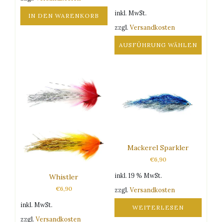
werden
inkl. MwSt.
IN DEN WARENKORB
zzgl.
Versandkosten
AUSFÜHRUNG WÄHLEN
Dieses
Produkt
weist
mehrere
Varianten
auf.
Die
Optionen
können
Mackerel Sparkler
auf
€
6,90
der
Produktseite
inkl. 19 % MwSt.
Whistler
gewählt
€
6,90
zzgl.
Versandkosten
werden
inkl. MwSt.
WEITERLESEN
zzgl.
Versandkosten