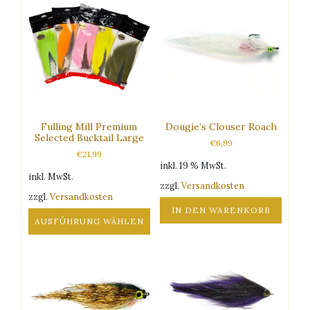
Fulling Mill Premium
Dougie’s Clouser Roach
Selected Bucktail Large
€
6,99
€
21,99
inkl. 19 % MwSt.
inkl. MwSt.
zzgl.
Versandkosten
zzgl.
Versandkosten
IN DEN WARENKORB
AUSFÜHRUNG WÄHLEN
Dieses
Produkt
weist
mehrere
Varianten