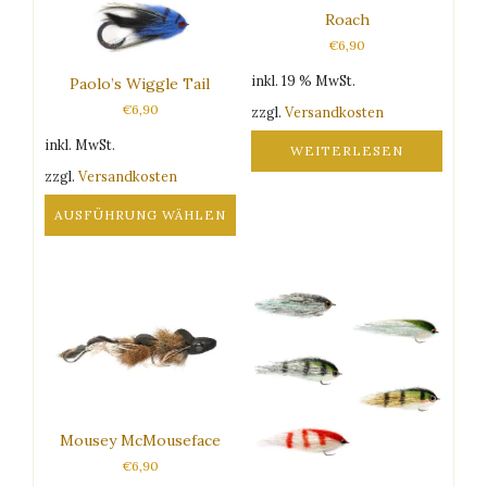
können
können
Roach
auf
auf
€
6,90
der
der
Produktseite
Produktseite
inkl. 19 % MwSt.
Paolo’s Wiggle Tail
gewählt
gewählt
€
6,90
zzgl.
Versandkosten
werden
werden
inkl. MwSt.
WEITERLESEN
zzgl.
Versandkosten
AUSFÜHRUNG WÄHLEN
Dieses
Produkt
weist
mehrere
Varianten
auf.
Die
Optionen
können
Mousey McMouseface
auf
€
6,90
der