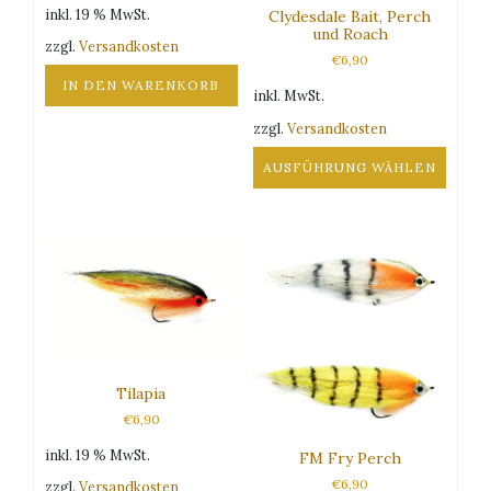
Produktseite
inkl. 19 % MwSt.
Clydesdale Bait, Perch
gewählt
und Roach
zzgl.
Versandkosten
werden
€
6,90
IN DEN WARENKORB
inkl. MwSt.
zzgl.
Versandkosten
AUSFÜHRUNG WÄHLEN
Dieses
Produkt
weist
mehrere
Varianten
auf.
Die
Optionen
können
Tilapia
auf
€
6,90
der
Produktseite
inkl. 19 % MwSt.
FM Fry Perch
gewählt
€
6,90
zzgl.
Versandkosten