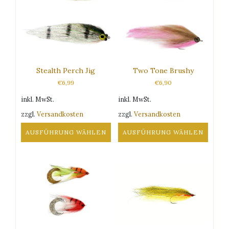
auf.
Die
Optionen
können
auf
der
Produktseite
Stealth Perch Jig
Two Tone Brushy
gewählt
€
6,99
€
6,90
werden
inkl. MwSt.
inkl. MwSt.
zzgl.
Versandkosten
zzgl.
Versandkosten
AUSFÜHRUNG WÄHLEN
AUSFÜHRUNG WÄHLEN
Dieses
Dieses
Produkt
Produkt
weist
weist
mehrere
mehrere
Varianten
Varianten
auf.
auf.
Die
Die
Optionen
Optionen