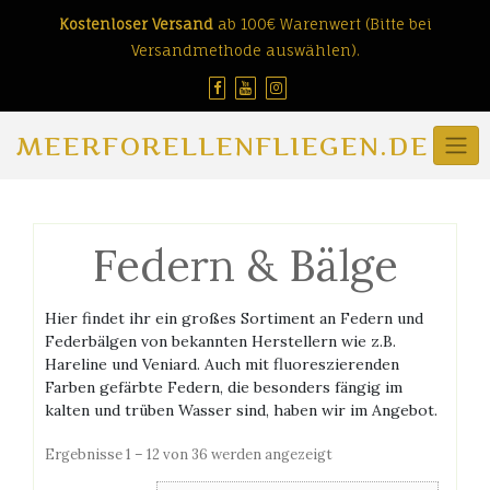
Skip
Kostenloser Versand
ab 100€ Warenwert (Bitte bei
to
Versandmethode auswählen).
content
MEERFORELLENFLIEGEN.DE
Federn & Bälge
Hier findet ihr ein großes Sortiment an Federn und
Federbälgen von bekannten Herstellern wie z.B.
Hareline und Veniard. Auch mit fluoreszierenden
Farben gefärbte Federn, die besonders fängig im
kalten und trüben Wasser sind, haben wir im Angebot.
Nach
Ergebnisse 1 – 12 von 36 werden angezeigt
Preis