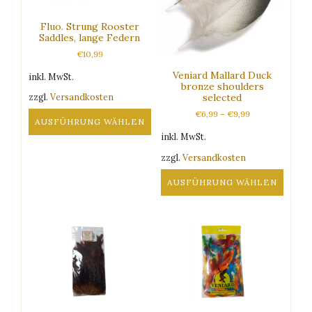
Optionen
Optionen
Fluo. Strung Rooster
können
können
Saddles, lange Federn
auf
auf
€
10,99
der
der
Produktseite
Produktseite
Veniard Mallard Duck
inkl. MwSt.
gewählt
gewählt
bronze shoulders
zzgl.
Versandkosten
selected
werden
werden
€
6,99
–
€
9,99
AUSFÜHRUNG WÄHLEN
inkl. MwSt.
Dieses
Produkt
zzgl.
Versandkosten
weist
AUSFÜHRUNG WÄHLEN
mehrere
Varianten
Dieses
auf.
Produkt
Die
weist
Optionen
mehrere
können
Varianten
auf
auf.
der
Die
Produktseite
Optionen