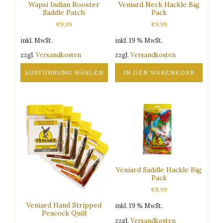
gewählt
Wapsi Indian Rooster
Veniard Neck Hackle Big
können
Saddle Patch
Pack
werden
auf
€
9,99
€
9,99
der
Produktseite
inkl. MwSt.
inkl. 19 % MwSt.
gewählt
zzgl.
Versandkosten
zzgl.
Versandkosten
werden
AUSFÜHRUNG WÄHLEN
IN DEN WARENKORB
Dieses
Produkt
weist
mehrere
Varianten
auf.
Die
Optionen
Veniard Saddle Hackle Big
können
Pack
auf
€
8,99
der
Produktseite
Veniard Hand Stripped
inkl. 19 % MwSt.
gewählt
Peacock Quill
zzgl.
Versandkosten
werden