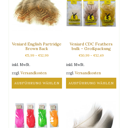
können
auf
der
Produktseite
gewählt
werden
Veniard English Partridge
Veniard CDC Feathers
Brown Back
bulk – Großpackung
€
5,99
–
€
12,99
€
10,99
–
€
12,49
inkl. MwSt.
inkl. MwSt.
zzgl.
Versandkosten
zzgl.
Versandkosten
AUSFÜHRUNG WÄHLEN
AUSFÜHRUNG WÄHLEN
Dieses
Dieses
Produkt
Produkt
weist
weist
mehrere
mehrere
Varianten
Varianten
auf.
auf.
Die
Die