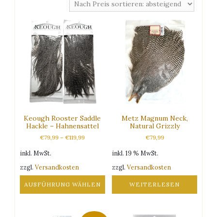
sortiert:
absteigend
Keough Rooster Saddle
Metz Magnum Neck,
Hackle – Hahnensattel
Natural Grizzly
€
79,99
–
€
119,99
€
79,99
inkl. MwSt.
inkl. 19 % MwSt.
zzgl.
Versandkosten
zzgl.
Versandkosten
AUSFÜHRUNG WÄHLEN
WEITERLESEN
Dieses
Produkt