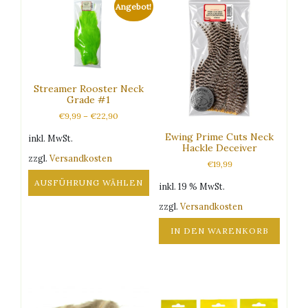
weist
Angebot!
mehrere
Varianten
auf.
Die
Optionen
Streamer Rooster Neck
können
Grade #1
auf
€
9,99
–
€
22,90
der
Produktseite
Ewing Prime Cuts Neck
inkl. MwSt.
gewählt
Hackle Deceiver
zzgl.
Versandkosten
werden
€
19,99
AUSFÜHRUNG WÄHLEN
inkl. 19 % MwSt.
Dieses
zzgl.
Versandkosten
Produkt
weist
IN DEN WARENKORB
mehrere
Varianten
auf.
Die
Optionen