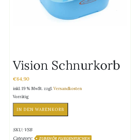
Vision Schnurkorb
€
64,90
inkl. 19 % MwSt.
zzgl.
Versandkosten
Vorrätig
Vision
IN DEN WARENKORB
Schnurkorb
Menge
SKU:
VSB
Category:
ZUBEHÖR FLIEGENFISCHEN