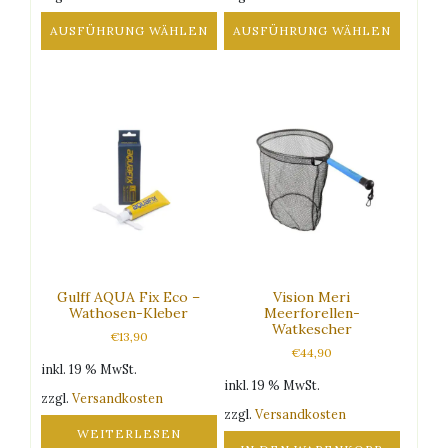
AUSFÜHRUNG WÄHLEN
AUSFÜHRUNG WÄHLEN
Dieses
Dieses
Produkt
Produkt
weist
weist
mehrere
mehrere
Varianten
Varianten
auf.
auf.
Die
Die
Optionen
Optionen
können
können
auf
auf
der
der
Produktseite
Produktseite
Gulff AQUA Fix Eco –
Vision Meri
gewählt
gewählt
Wathosen-Kleber
Meerforellen-
Watkescher
werden
werden
€
13,90
€
44,90
inkl. 19 % MwSt.
inkl. 19 % MwSt.
zzgl.
Versandkosten
zzgl.
Versandkosten
WEITERLESEN