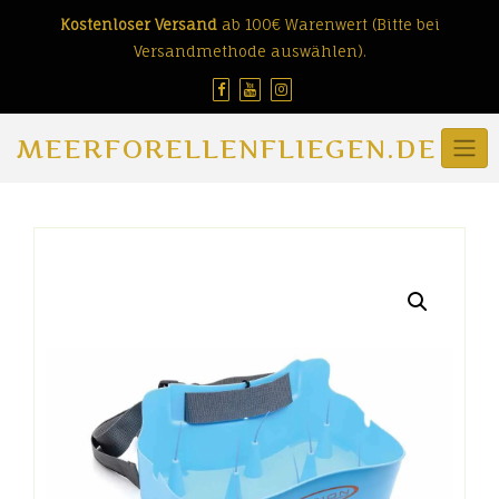
Skip
Kostenloser Versand
ab 100€ Warenwert (Bitte bei
to
Versandmethode auswählen).
content
MEERFORELLENFLIEGEN.DE