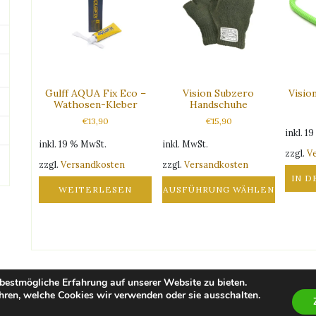
Gulff AQUA Fix Eco –
Vision Subzero
Visio
Wathosen-Kleber
Handschuhe
€
13,90
€
15,90
inkl. 1
inkl. 19 % MwSt.
inkl. MwSt.
zzgl.
V
zzgl.
Versandkosten
zzgl.
Versandkosten
IN 
WEITERLESEN
AUSFÜHRUNG WÄHLEN
Dieses
Produkt
weist
mehrere
Varianten
bestmögliche Erfahrung auf unserer Website zu bieten.
auf.
hren, welche Cookies wir verwenden oder sie ausschalten.
Impressum
Die
Optionen