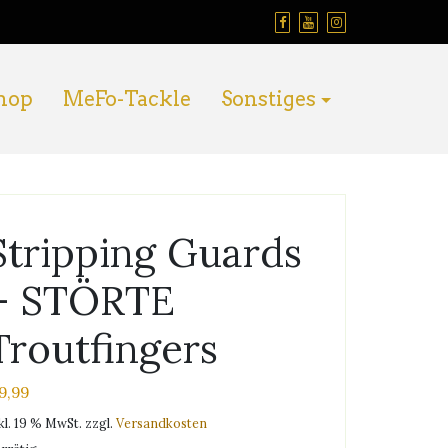
hop
MeFo-Tackle
Sonstiges
Stripping Guards
– STÖRTE
Troutfingers
9,99
kl. 19 % MwSt.
zzgl.
Versandkosten