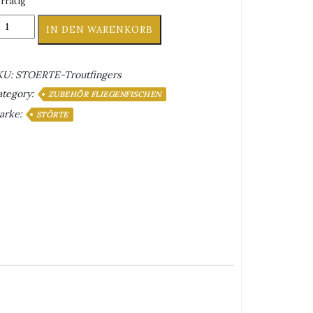
rrätig
ripping
IN DEN WARENKORB
uards
TÖRTE
KU:
STOERTE-Troutfingers
outfingers
ategory:
enge
ZUBEHÖR FLIEGENFISCHEN
arke:
STÖRTE