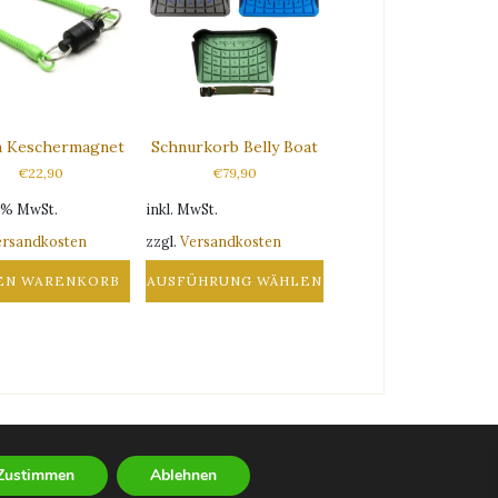
n Keschermagnet
Schnurkorb Belly Boat
€
22,90
€
79,90
9 % MwSt.
inkl. MwSt.
ersandkosten
zzgl.
Versandkosten
DEN WARENKORB
AUSFÜHRUNG WÄHLEN
Dieses
Produkt
weist
mehrere
Varianten
auf.
Die
Newsletter
Zustimmen
Ablehnen
Optionen