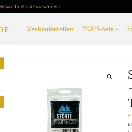
i Versandmethode auswählen).
DE
Verkaufsstellen
TOP 5-Sets
S
€
in