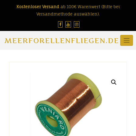
Skip
Kostenloser Versand
ab 100€ Warenwert (Bitte bei
to
Versandmethode auswählen).
content
MEERFORELLENFLIEGEN.DE