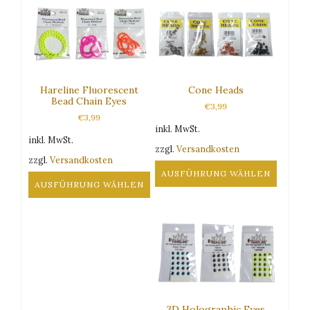
Hareline Fluorescent
Cone Heads
Bead Chain Eyes
€
3,99
€
3,99
inkl. MwSt.
inkl. MwSt.
zzgl.
Versandkosten
zzgl.
Versandkosten
AUSFÜHRUNG WÄHLEN
AUSFÜHRUNG WÄHLEN
Dieses
Dieses
Produkt
Produkt
weist
weist
mehrere
mehrere
Varianten
Varianten
auf.
auf.
Die
Die
Optionen
Optionen
3D Holographic Eyes
können