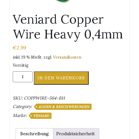
Veniard Copper
Wire Heavy 0,4mm
€
2,99
inkl. 19 % MwSt.
zzgl.
Versandkosten
Vorrätig
Veniard
IN DEN WARENKORB
Copper
Wire
Heavy
SKU:
COPPWIRE-564-BH
0,4mm
Category:
Menge
AUGEN & BESCHWERUNGEN
Marke:
VENIARD
Beschreibung
Produktsicherheit