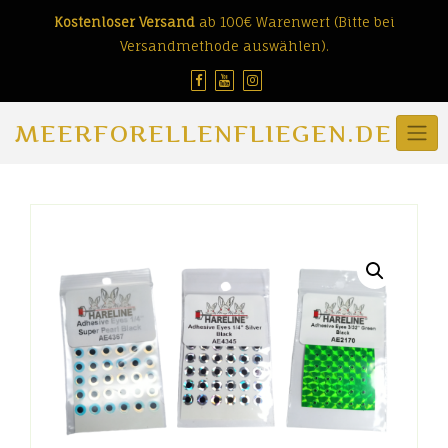
Skip
Kostenloser Versand
ab 100€ Warenwert (Bitte bei
to
Versandmethode auswählen).
content
MEERFORELLENFLIEGEN.DE