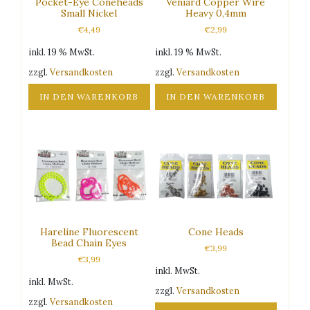
Pocket-Eye Coneheads
Veniard Copper Wire
Small Nickel
Heavy 0,4mm
€
4,49
€
2,99
inkl. 19 % MwSt.
inkl. 19 % MwSt.
zzgl.
Versandkosten
zzgl.
Versandkosten
IN DEN WARENKORB
IN DEN WARENKORB
Hareline Fluorescent
Cone Heads
Bead Chain Eyes
€
3,99
€
3,99
inkl. MwSt.
inkl. MwSt.
zzgl.
Versandkosten
zzgl.
Versandkosten