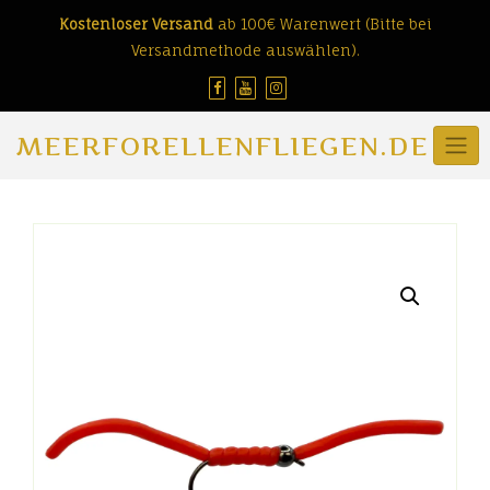
Skip
Kostenloser Versand
ab 100€ Warenwert (Bitte bei
to
Versandmethode auswählen).
content
MEERFORELLENFLIEGEN.DE