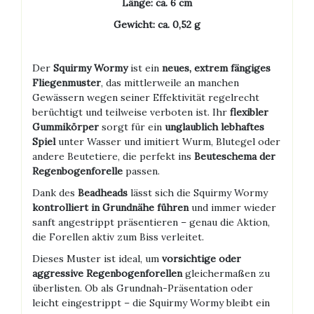
Länge: ca. 6 cm
Gewicht: ca. 0,52 g
Der
Squirmy Wormy
ist ein
neues, extrem fängiges
Fliegenmuster
, das mittlerweile an manchen
Gewässern wegen seiner Effektivität regelrecht
berüchtigt und teilweise verboten ist. Ihr
flexibler
Gummikörper
sorgt für ein
unglaublich lebhaftes
Spiel
unter Wasser und imitiert Wurm, Blutegel oder
andere Beutetiere, die perfekt ins
Beuteschema der
Regenbogenforelle
passen.
Dank des
Beadheads
lässt sich die Squirmy Wormy
kontrolliert in Grundnähe führen
und immer wieder
sanft angestrippt präsentieren – genau die Aktion,
die Forellen aktiv zum Biss verleitet.
Dieses Muster ist ideal, um
vorsichtige oder
aggressive Regenbogenforellen
gleichermaßen zu
überlisten. Ob als Grundnah-Präsentation oder
leicht eingestrippt – die Squirmy Wormy bleibt ein