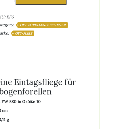
arch
rown
enge
KU:
RF6
ategory:
OFT-FORELLENSEEFLIEGEN
arke:
OFT-FLIES
ne Eintagsfliege für
bogenforellen
 FW 580 in Größe 10
3 cm
,11 g