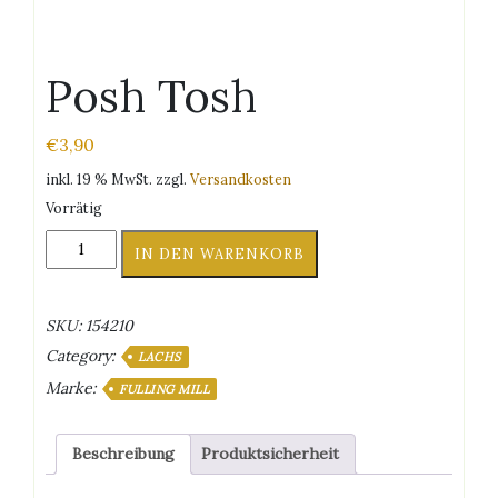
Posh Tosh
€
3,90
inkl. 19 % MwSt.
zzgl.
Versandkosten
Vorrätig
Posh
IN DEN WARENKORB
Tosh
Menge
SKU:
154210
Category:
LACHS
Marke:
FULLING MILL
Beschreibung
Produktsicherheit