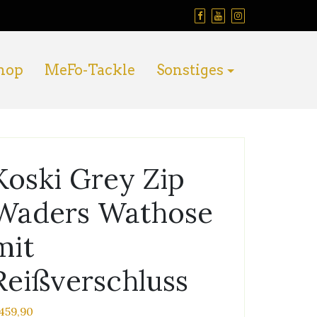
hop
MeFo-Tackle
Sonstiges
Koski Grey Zip
Waders Wathose
mit
Reißverschluss
459,90