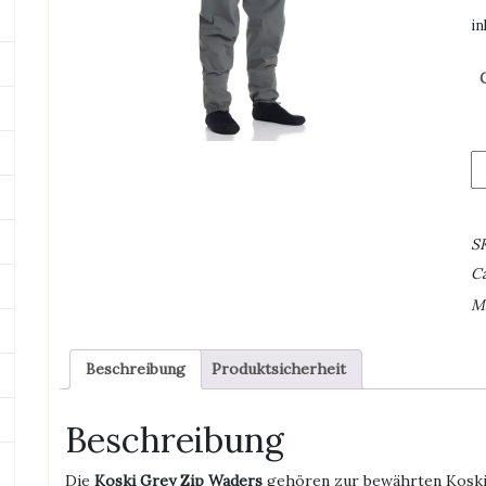
in
Ko
G
Zi
W
S
W
C
mi
Re
M
M
Beschreibung
Produktsicherheit
Beschreibung
Die
Koski Grey Zip Waders
gehören zur bewährten Koski-