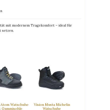
en
ität mit modernem Tragekomfort – ideal für
t setzen.
n Atom Watschuhe
Vision Musta Michelin
t Gummisohle
Watschuhe