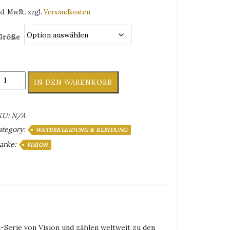
kl. MwSt.
zzgl.
Versandkosten
Größe
ski
IN DEN WARENKORB
rey
p
aders
KU:
N/A
athose
ategory:
t
WATBEKLEIDUNG & KLEIDUNG
ißverschluss
arke:
VISION
enge
Serie von Vision und zählen weltweit zu den