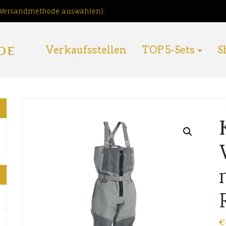
i Versandmethode auswählen).
DE
Verkaufsstellen
TOP 5-Sets
S
€