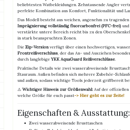
beliebtesten Watbekleidungen. Zehntausende Angler vertrau
perfekte Kombination aus Komfort, Funktionalität und Lan
Das Modell besteht aus weichen, angenehm zu tragenden 
Imprägnierung vollständig fluorcarbonfrei (PFC-frei)
und 
verstärkte untere Bereich reicht bis zu den Oberschenkeln
in stark beanspruchten Zonen.
Die
Zip-Version
verfügt über einen hochwertigen, wasse
Frontreißverschluss
, der das An- und Ausziehen besonder
durch langlebige
YKK AquaGuard Reißverschlüsse
.
Praktische Details wie zwei wasserabweisende Brusttasc
Stauraum. Außen befinden sich mehrere Zubehör-Schlaufe
und außen, sodass wichtige Tools jederzeit griffbereit b
⚠️
Wichtiger Hinweis zur Größenwahl:
Auf der offizielle
welche Größe für euch passt
-> Hier geht es zur Seite!
Eigenschaften & Ausstattung:
Zwei wasserabweisende Brusttaschen