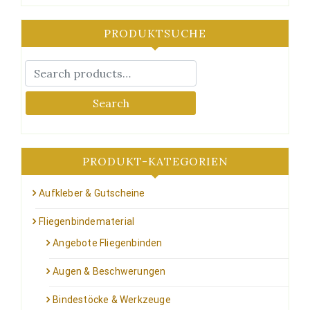
Varianten
auf.
PRODUKTSUCHE
Die
Optionen
können
auf
der
Search
Produktseite
gewählt
werden
PRODUKT-KATEGORIEN
Aufkleber & Gutscheine
Fliegenbindematerial
Angebote Fliegenbinden
Augen & Beschwerungen
Bindestöcke & Werkzeuge