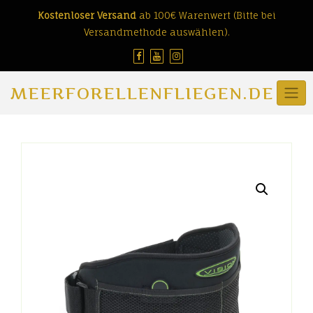
Skip
Kostenloser Versand
ab 100€ Warenwert (Bitte bei
to
Versandmethode auswählen).
content
MEERFORELLENFLIEGEN.DE