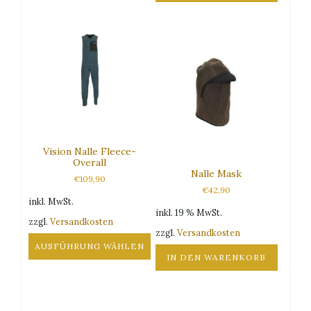
Produkt
Dieses
weist
Produkt
mehrere
weist
Varianten
mehrere
auf.
Varianten
Die
auf.
Optionen
Die
können
Optionen
auf
können
der
auf
Produktseite
Vision Nalle Fleece-
der
gewählt
Overall
Produktseite
Nalle Mask
werden
€
109,90
gewählt
€
42,90
werden
inkl. MwSt.
inkl. 19 % MwSt.
zzgl.
Versandkosten
zzgl.
Versandkosten
AUSFÜHRUNG WÄHLEN
IN DEN WARENKORB
Dieses
Produkt
weist
mehrere