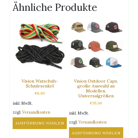
Ähnliche Produkte
Vision Watschuh-
Vision Outdoor Caps,
Schnürsenkel
große Auswahl an
Modellen,
€
6,90
Universalgrößen
inkl. MwSt.
€
35,90
zzgl.
Versandkosten
inkl. MwSt.
zzgl.
Versandkosten
AUSFÜHRUNG WÄHLEN
Dieses
AUSFÜHRUNG WÄHLEN