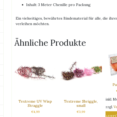
Inhalt: 3 Meter Chenille pro Packung
Ein vielseitiges, bewährtes Bindematerial für alle, die ih
verleihen möchten.
Ähnliche Produkte
Pa
inkl. M
Textreme UV Wisp
Textreme Sbriggle,
Straggle
small
zzgl.
V
€
4,99
€
3,99
AUSF