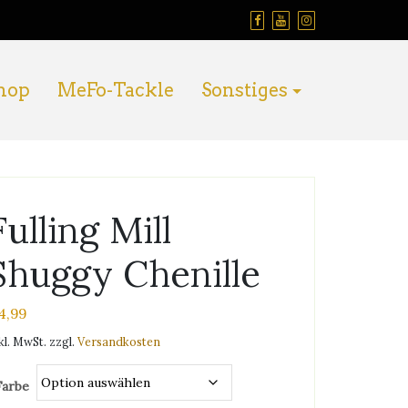
hop
MeFo-Tackle
Sonstiges
Fulling Mill
Shuggy Chenille
4,99
kl. MwSt.
zzgl.
Versandkosten
Farbe