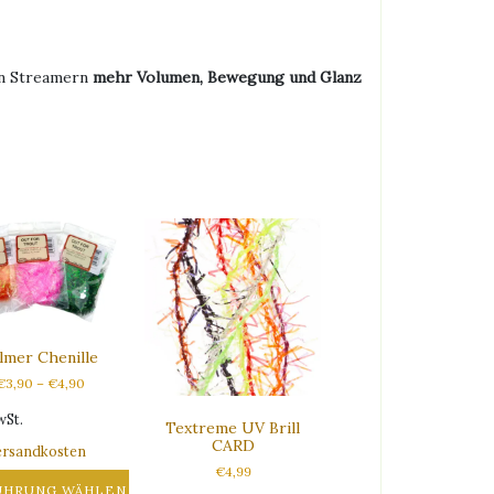
ren Streamern
mehr Volumen, Bewegung und Glanz
lmer Chenille
€
3,90
–
€
4,90
wSt.
Textreme UV Brill
CARD
ersandkosten
€
4,99
ÜHRUNG WÄHLEN