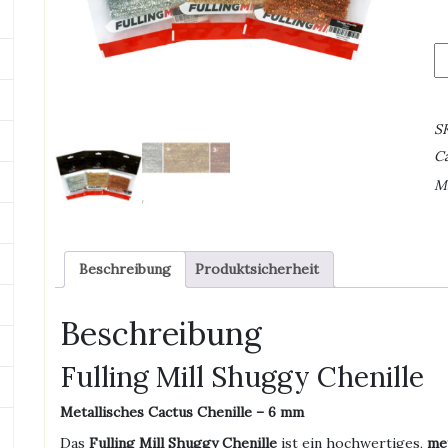
Fu
Mi
S
Ch
S
M
C
M
Beschreibung
Produktsicherheit
Beschreibung
Fulling Mill Shuggy Chenille
Metallisches Cactus Chenille – 6 mm
Das
Fulling Mill Shuggy Chenille
ist ein hochwertiges,
met