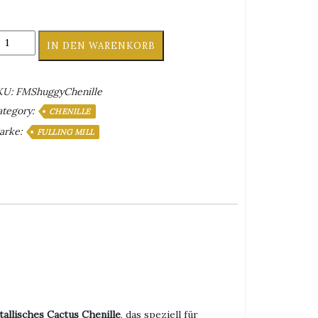
lling
IN DEN WARENKORB
ll
huggy
enille
KU:
FMShuggyChenille
enge
ategory:
CHENILLE
arke:
FULLING MILL
allisches Cactus Chenille
, das speziell für