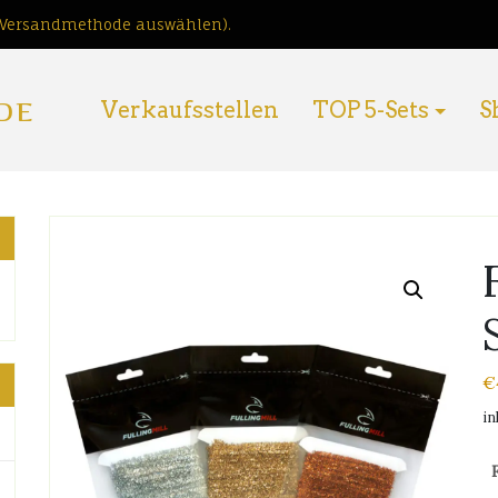
i Versandmethode auswählen).
DE
Verkaufsstellen
TOP 5-Sets
S
€
in