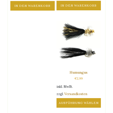
IN DEN WARENKORB
IN DEN WARENKORB
Humungus
€
2,99
inkl. MwSt.
zzgl.
Versandkosten
AUSFÜHRUNG WÄHLEN
Dieses