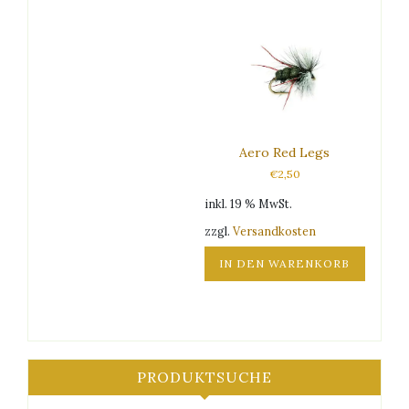
Produkt
weist
mehrere
Varianten
auf.
Die
Optionen
können
Aero Red Legs
auf
€
2,50
der
Produktseite
inkl. 19 % MwSt.
gewählt
zzgl.
Versandkosten
werden
IN DEN WARENKORB
PRODUKTSUCHE