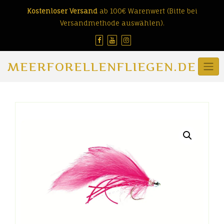
Skip
Kostenloser Versand
ab 100€ Warenwert (Bitte bei
to
Versandmethode auswählen).
content
MEERFORELLENFLIEGEN.DE