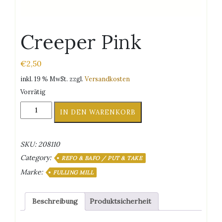
Creeper Pink
€
2,50
inkl. 19 % MwSt.
zzgl.
Versandkosten
Vorrätig
Creeper
IN DEN WARENKORB
Pink
Menge
SKU:
208110
Category:
REFO & BAFO / PUT & TAKE
Marke:
FULLING MILL
Beschreibung
Produktsicherheit