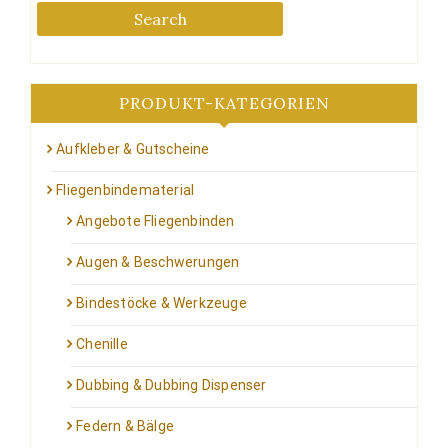
auf
der
Search
der
Produktseite
Produktseite
gewählt
gewählt
werden
werden
PRODUKT-KATEGORIEN
Aufkleber & Gutscheine
Fliegenbindematerial
Angebote Fliegenbinden
Augen & Beschwerungen
Bindestöcke & Werkzeuge
Chenille
Dubbing & Dubbing Dispenser
Federn & Bälge