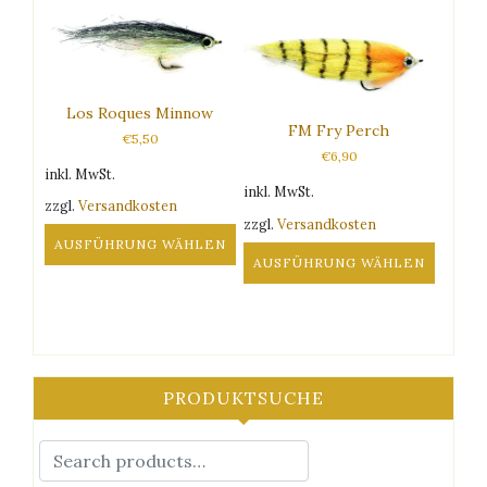
Los Roques Minnow
FM Fry Perch
€
5,50
€
6,90
inkl. MwSt.
inkl. MwSt.
zzgl.
Versandkosten
zzgl.
Versandkosten
AUSFÜHRUNG WÄHLEN
AUSFÜHRUNG WÄHLEN
Dieses
Dieses
Produkt
Produkt
weist
weist
mehrere
mehrere
Varianten
Varianten
auf.
PRODUKTSUCHE
auf.
Die
Die
Optionen
Optionen
können
können
auf