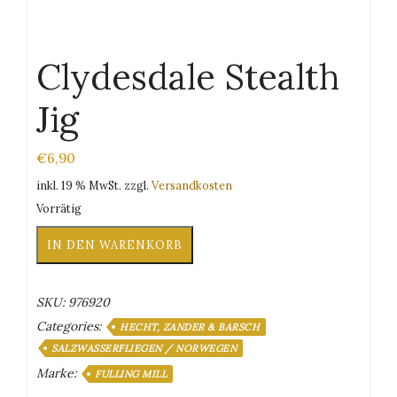
Clydesdale Stealth
Jig
€
6,90
inkl. 19 % MwSt.
zzgl.
Versandkosten
Vorrätig
Clydesdale
IN DEN WARENKORB
Stealth
Jig
Menge
SKU:
976920
Categories:
HECHT, ZANDER & BARSCH
SALZWASSERFLIEGEN / NORWEGEN
Marke:
FULLING MILL