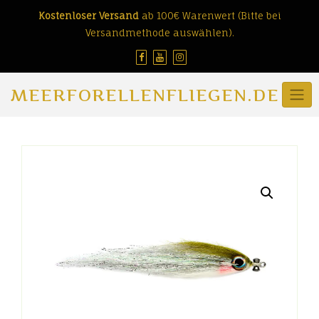
Skip
Kostenloser Versand
ab 100€ Warenwert (Bitte bei
to
Versandmethode auswählen).
content
MEERFORELLENFLIEGEN.DE