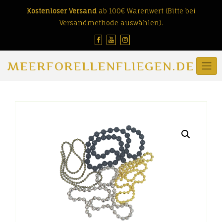
Skip
Kostenloser Versand
ab 100€ Warenwert (Bitte bei
to
Versandmethode auswählen).
content
MEERFORELLENFLIEGEN.DE