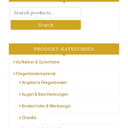
Die
Die
Optionen
Optionen
können
können
auf
auf
Search
der
der
Produktseite
Produktseite
gewählt
gewählt
werden
werden
PRODUKT-KATEGORIEN
Aufkleber & Gutscheine
Fliegenbindematerial
Angebote Fliegenbinden
Augen & Beschwerungen
Bindestöcke & Werkzeuge
Chenille