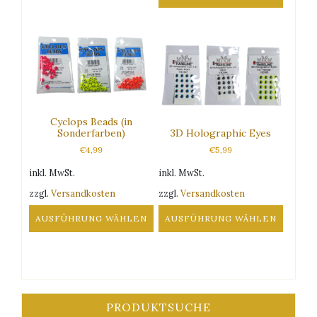
Dieses
Produkt
weist
mehrere
Varianten
auf.
Die
Optionen
Cyclops Beads (in
können
Sonderfarben)
3D Holographic Eyes
auf
€
4,99
€
5,99
der
Produktseite
inkl. MwSt.
inkl. MwSt.
gewählt
zzgl.
Versandkosten
zzgl.
Versandkosten
werden
AUSFÜHRUNG WÄHLEN
AUSFÜHRUNG WÄHLEN
Dieses
Dieses
Produkt
Produkt
weist
weist
mehrere
mehrere
Varianten
Varianten
PRODUKTSUCHE
auf.
auf.