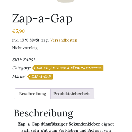
Zap-a-Gap
€
5,90
inkl. 19 % MwSt.
zzgl.
Versandkosten
Nicht vorrätig
SKU:
ZAP01
Category:
LACKE / KLEBER & FÄRBUNGSMITTEL
Marke:
ZAP-A-GAP
Beschreibung
Produktsicherheit
Beschreibung
Zap-a-Gap dünnflüssiger Sekundenkleber
eignet
sich sehr gut zum Verkleben und Sichern von