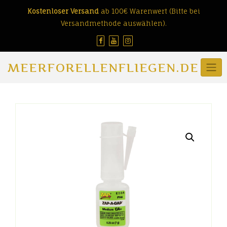
Skip
Kostenloser Versand
ab 100€ Warenwert (Bitte bei
to
Versandmethode auswählen).
content
MEERFORELLENFLIEGEN.DE