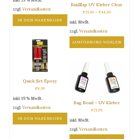
inkl. 19 % MwSt.
RaidZap UV Kleber Clear
zzgl.
Versandkosten
€
21,90
–
€
44,90
IN DEN WARENKORB
inkl. MwSt.
zzgl.
Versandkosten
AUSFÜHRUNG WÄHLEN
Dieses
Produkt
weist
mehrere
Varianten
Quick Set Epoxy
auf.
€
6,99
Die
Optionen
inkl. 19 % MwSt.
Bug Bond – UV Kleber
können
zzgl.
Versandkosten
auf
€
21,99
der
IN DEN WARENKORB
inkl. MwSt.
Produktseite
gewählt
zzgl.
Versandkosten
werden