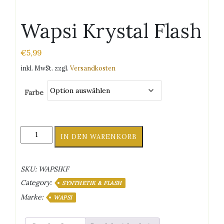
Wapsi Krystal Flash
€
5,99
inkl. MwSt.
zzgl.
Versandkosten
Farbe
Wapsi
IN DEN WARENKORB
Krystal
Flash
Menge
SKU:
WAPSIKF
Category:
SYNTHETIK & FLASH
Marke:
WAPSI