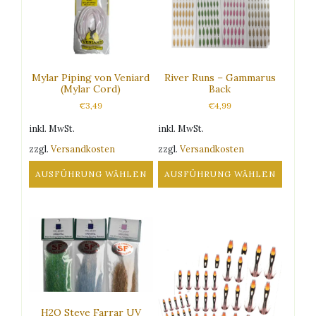
Mylar Piping von Veniard
River Runs – Gammarus
(Mylar Cord)
Back
€
3,49
€
4,99
inkl. MwSt.
inkl. MwSt.
zzgl.
Versandkosten
zzgl.
Versandkosten
AUSFÜHRUNG WÄHLEN
AUSFÜHRUNG WÄHLEN
Dieses
Dieses
Produkt
Produkt
weist
weist
mehrere
mehrere
Varianten
Varianten
auf.
auf.
Die
Die
Optionen
Optionen
H2O Steve Farrar UV
können
können