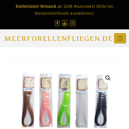
Skip
Kostenloser Versand
ab 100€ Warenwert (Bitte bei
to
Versandmethode auswählen).
content
MEERFORELLENFLIEGEN.DE