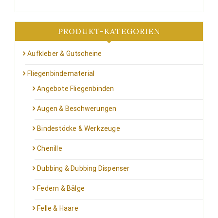
Produktseite
gewählt
werden
PRODUKT-KATEGORIEN
Aufkleber & Gutscheine
Fliegenbindematerial
Angebote Fliegenbinden
Augen & Beschwerungen
Bindestöcke & Werkzeuge
Chenille
Dubbing & Dubbing Dispenser
Federn & Bälge
Felle & Haare