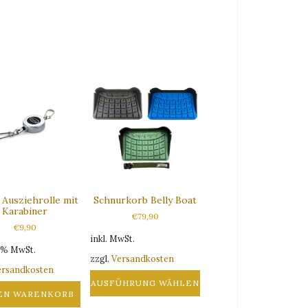
 Ausziehrolle mit
Schnurkorb Belly Boat
Karabiner
€
79,90
€
9,90
inkl. MwSt.
9 % MwSt.
zzgl.
Versandkosten
ersandkosten
AUSFÜHRUNG WÄHLEN
DEN WARENKORB
Dieses