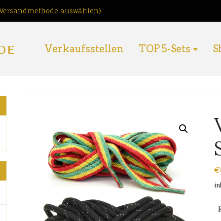
i Versandmethode auswählen).
DE
Verkaufsstellen
TOP 5-Sets
S
€
in