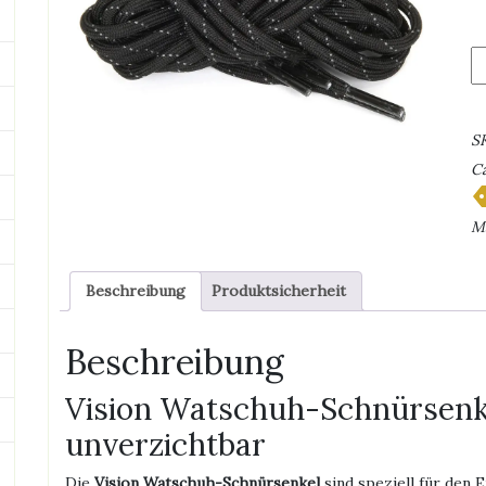
Vi
W
Sc
M
S
Ca
M
Beschreibung
Produktsicherheit
Beschreibung
Vision Watschuh-Schnürsenke
unverzichtbar
Die
Vision Watschuh-Schnürsenkel
sind speziell für den