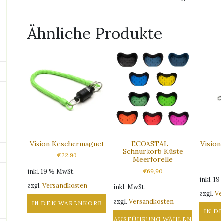
Ähnliche Produkte
Vision Keschermagnet
ECOASTAL –
Vision
Schnurkorb Küste
€
22,90
Meerforelle
inkl. 19 % MwSt.
€
69,90
inkl. 1
zzgl.
Versandkosten
inkl. MwSt.
zzgl.
V
zzgl.
Versandkosten
IN DEN WARENKORB
IN 
AUSFÜHRUNG WÄHLEN