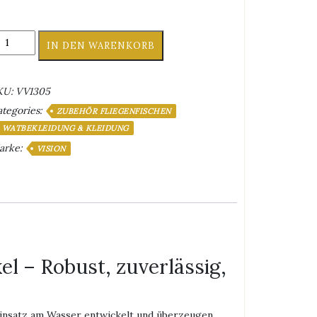
sion
IN DEN WARENKORB
atschuh-
hnürsenkel
enge
KU:
VV1305
tegories:
ZUBEHÖR FLIEGENFISCHEN
WATBEKLEIDUNG & KLEIDUNG
arke:
VISION
l – Robust, zuverlässig,
 Einsatz am Wasser entwickelt und überzeugen