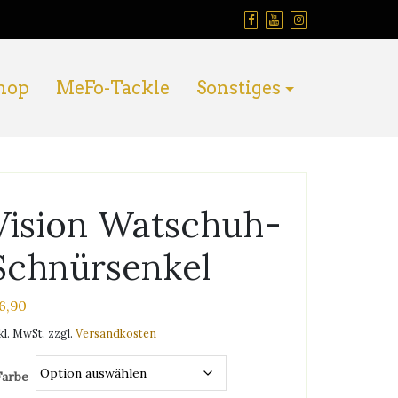
hop
MeFo-Tackle
Sonstiges
Vision Watschuh-
Schnürsenkel
6,90
kl. MwSt.
zzgl.
Versandkosten
Farbe