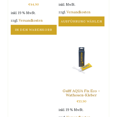
€
44,90
inkl. MwSt.
zzgl.
Versandkosten
inkl. 19 % MwSt.
zzgl.
Versandkosten
AUSFÜHRUNG WÄHLEN
Dieses
IN DEN WARENKORB
Produkt
weist
mehrere
Varianten
auf.
Die
Optionen
können
auf
der
Produktseite
Gulff AQUA Fix Eco –
gewählt
Wathosen-Kleber
werden
€
13,90
inkl. 19 % MwSt.