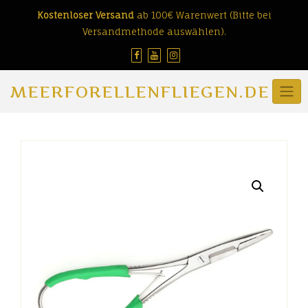
Skip
Kostenloser Versand
ab 100€ Warenwert (Bitte bei
to
Versandmethode auswählen).
content
MEERFORELLENFLIEGEN.DE