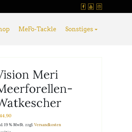
hop
MeFo-Tackle
Sonstiges
Vision Meri
Meerforellen-
Watkescher
44,90
kl. 19 % MwSt.
zzgl.
Versandkosten