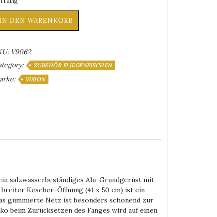
rrätig
sion
IN DEN WARENKORB
eri
erforellen-
atkescher
KU:
V9062
enge
ategory:
ZUBEHÖR FLIEGENFISCHEN
arke:
VISION
ein salzwasserbeständiges Alu-Grundgerüst mit
breiter Kescher-Öffnung (41 x 50 cm) ist ein
Das gummierte Netz ist besonders schonend zur
iko beim Zurücksetzen des Fanges wird auf einen