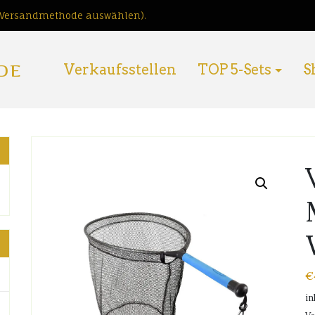
i Versandmethode auswählen).
DE
Verkaufsstellen
TOP 5-Sets
S
€
in