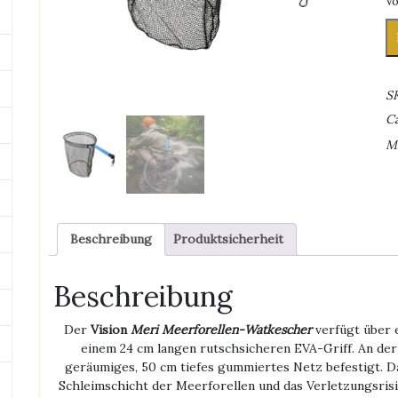
Vo
Vi
M
Me
W
S
M
C
M
Beschreibung
Produktsicherheit
Beschreibung
Der
Vision
Meri Meerforellen-Watkescher
verfügt über 
einem 24 cm langen rutschsicheren EVA-Griff. An der 
geräumiges, 50 cm tiefes gummiertes Netz befestigt. 
Schleimschicht der Meerforellen und das Verletzungsris