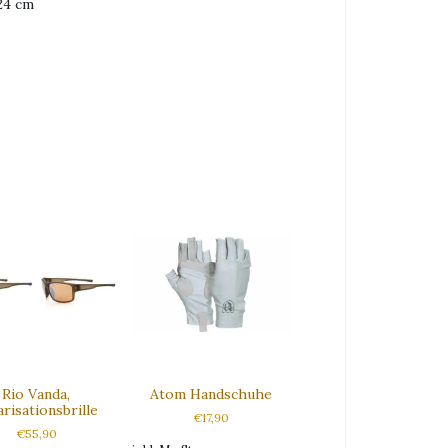
4 cm
Rio Vanda,
Atom Handschuhe
arisationsbrille
€
17,90
€
55,90