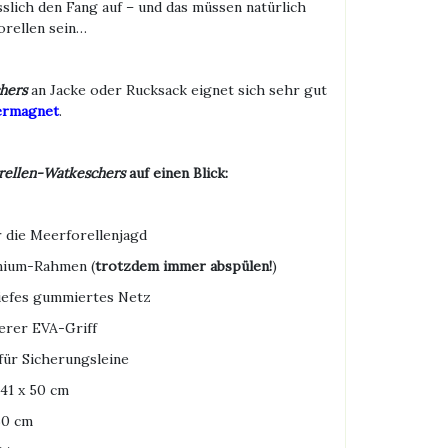
slich den Fang auf – und das müssen natürlich
orellen sein…
chers
an Jacke oder Rucksack eignet sich sehr gut
ermagnet
.
rellen-Watkeschers
auf einen Blick:
 die Meerforellenjagd
nium-Rahmen (
trotzdem immer abspülen!
)
iefes gummiertes Netz
herer EVA-Griff
für Sicherungsleine
41
x
50 cm
0 cm