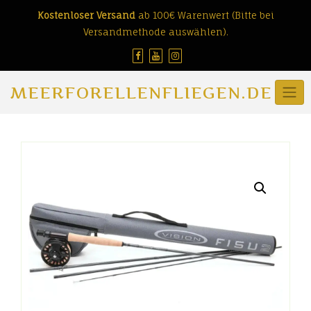
Skip
Kostenloser Versand
ab 100€ Warenwert (Bitte bei
to
Versandmethode auswählen).
content
MEERFORELLENFLIEGEN.DE