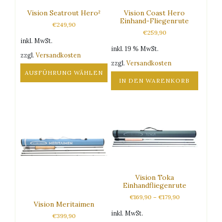
Vision Seatrout Hero²
Vision Coast Hero
Einhand-Fliegenrute
€
249,90
€
259,90
inkl. MwSt.
inkl. 19 % MwSt.
zzgl.
Versandkosten
zzgl.
Versandkosten
AUSFÜHRUNG WÄHLEN
IN DEN WARENKORB
Dieses
Produkt
weist
mehrere
Varianten
auf.
Die
Optionen
können
Vision Toka
auf
Einhandfliegenrute
der
€
169,90
–
€
179,90
Produktseite
Vision Meritaimen
gewählt
inkl. MwSt.
€
399,90
werden