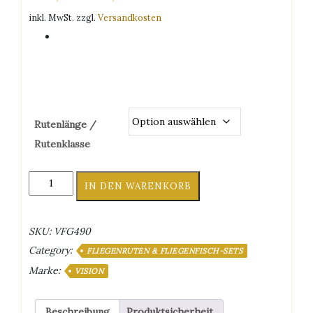
inkl. MwSt.
zzgl.
Versandkosten
Rutenlänge /
Rutenklasse
Vision
IN DEN WARENKORB
Fisu²
Outfit,
schwarz
SKU:
VFG490
-
Category:
Fliegenfischen
FLIEGENRUTEN & FLIEGENFISCH-SETS
Komplett
Marke:
VISION
Set
Menge
Beschreibung
Produktsicherheit