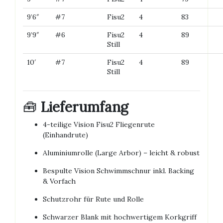
9’6″
#7
Fisu2
4
83
9’9″
#6
Fisu2
4
89
Still
10′
#7
Fisu2
4
89
Still
🧰
Lieferumfang
4-teilige Vision Fisu2 Fliegenrute
(Einhandrute)
Aluminiumrolle (Large Arbor) – leicht & robust
Bespulte Vision Schwimmschnur inkl. Backing
& Vorfach
Schutzrohr für Rute und Rolle
Schwarzer Blank mit hochwertigem Korkgriff