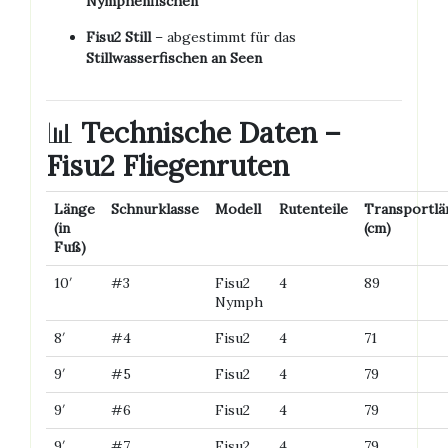
Nymphenfischen
Fisu2 Still
– abgestimmt für das
Stillwasserfischen an Seen
📊
Technische Daten –
Fisu2 Fliegenruten
Länge
Schnurklasse
Modell
Rutenteile
Transportlä
(in
(cm)
Fuß)
10′
#3
Fisu2
4
89
Nymph
8′
#4
Fisu2
4
71
9′
#5
Fisu2
4
79
9′
#6
Fisu2
4
79
9′
#7
Fisu2
4
79