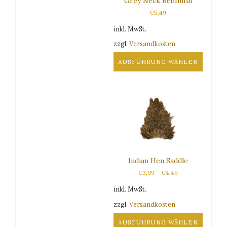
Grey Neck Rebhuhn
gewählt
werden
€
5,49
werden
inkl. MwSt.
zzgl.
Versandkosten
AUSFÜHRUNG WÄHLEN
Dieses
Produkt
weist
mehrere
Varianten
auf.
Die
Optionen
Indian Hen Saddle
können
auf
€
3,99
–
€
4,49
der
inkl. MwSt.
Produktseite
gewählt
zzgl.
Versandkosten
werden
AUSFÜHRUNG WÄHLEN