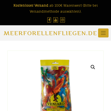
Skip
Kostenloser Versand
ab 100€ Warenwert (Bitte bei
to
Versandmethode auswählen).
content
MEERFORELLENFLIEGEN.DE