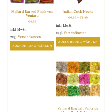
Mallard Barred Flank von
Indian Cock Necks
Veniard
€
6,99
–
€
8,49
€
4,99
inkl. MwSt.
inkl. MwSt.
zzgl.
Versandkosten
zzgl.
Versandkosten
AUSFÜHRUNG WÄHLEN
AUSFÜHRUNG WÄHLEN
Dieses
Dieses
Produkt
Produkt
weist
weist
mehrere
mehrere
Varianten
Varianten
auf.
auf.
Die
Die
Optionen
Optionen
können
können
auf
auf
der
der
Produktseite
Veniard English Partride
Produktseite
gewählt