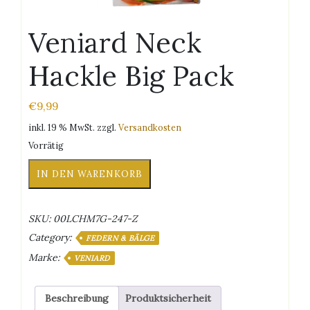
Veniard Neck
Hackle Big Pack
€
9,99
inkl. 19 % MwSt.
zzgl.
Versandkosten
Vorrätig
Veniard
IN DEN WARENKORB
Neck
Hackle
Big
SKU:
00LCHM7G-247-Z
Pack
Category:
Menge
FEDERN & BÄLGE
Marke:
VENIARD
Beschreibung
Produktsicherheit