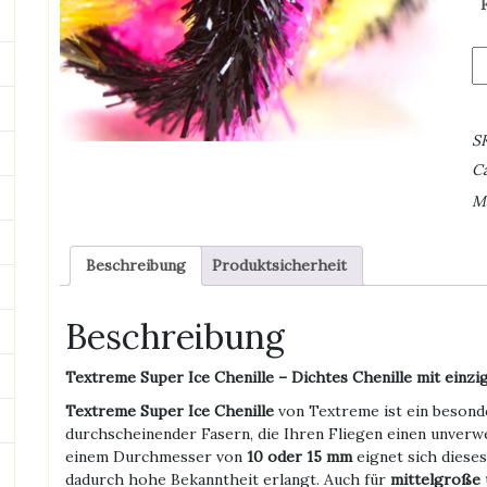
T
S
Ic
Ch
S
M
C
M
Beschreibung
Produktsicherheit
Beschreibung
Textreme Super Ice Chenille – Dichtes Chenille mit einz
Textreme Super Ice Chenille
von Textreme ist ein besond
durchscheinender Fasern, die Ihren Fliegen einen unverwe
einem Durchmesser von
10 oder 15 mm
eignet sich dieses
dadurch hohe Bekanntheit erlangt. Auch für
mittelgroße 