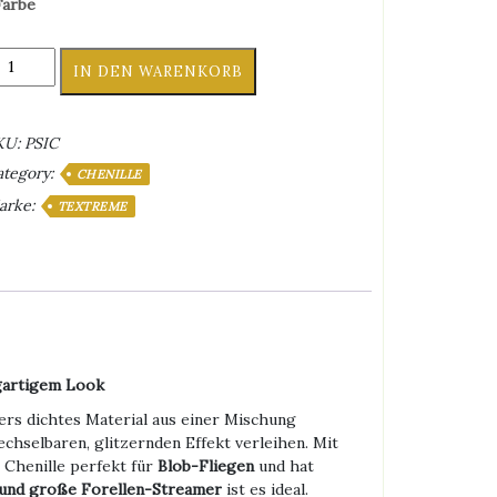
Farbe
extreme
IN DEN WARENKORB
uper
e
enille
KU:
PSIC
enge
ategory:
CHENILLE
arke:
TEXTREME
igartigem Look
ers dichtes Material aus einer Mischung
chselbaren, glitzernden Effekt verleihen. Mit
 Chenille perfekt für
Blob-Fliegen
und hat
und große Forellen-Streamer
ist es ideal.