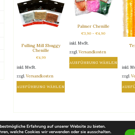
Palmer Chenille
€
3,90
–
€
4,90
inkl. MwSt.
Fulling Mill Shuggy
Te
Chenille
zzgl.
Versandkosten
€
4,99
AUSFÜHRUNG WÄHLEN
inkl. MwSt.
inkl. M
Dieses
zzgl.
Versandkosten
zzgl.
V
Produkt
weist
AUSFÜHRUNG WÄHLEN
AUSF
mehrere
Dieses
Diese
Varianten
Produkt
Produ
auf.
weist
weist
Die
mehrere
mehre
Optionen
Varianten
Varian
können
bestmögliche Erfahrung auf unserer Website zu bieten.
auf.
auf.
auf
hren, welche Cookies wir verwenden oder sie ausschalten.
Impressum
Die
Die
der