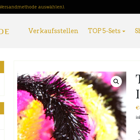
i Versandmethode auswählen).
DE
Verkaufsstellen
TOP 5-Sets
S
€
in