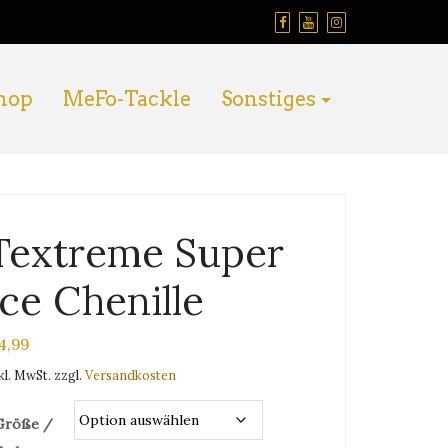
hop
MeFo-Tackle
Sonstiges
Textreme Super
Ice Chenille
4,99
kl. MwSt.
zzgl.
Versandkosten
Größe /