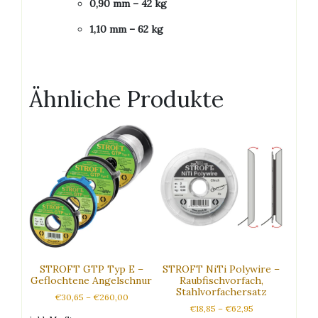
0,90 mm – 42 kg
1,10 mm – 62 kg
Ähnliche Produkte
STROFT GTP Typ E –
STROFT NiTi Polywire –
Geflochtene Angelschnur
Raubfischvorfach,
Stahlvorfachersatz
€
30,65
–
€
260,00
€
18,85
–
€
62,95