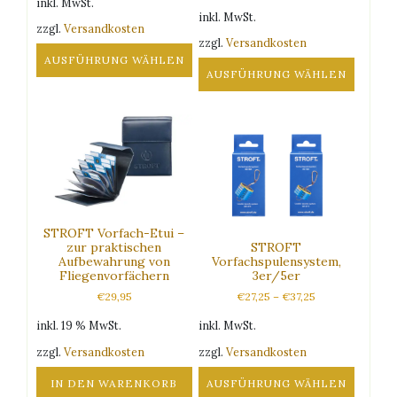
inkl. MwSt.
inkl. MwSt.
zzgl.
Versandkosten
zzgl.
Versandkosten
AUSFÜHRUNG WÄHLEN
AUSFÜHRUNG WÄHLEN
Dieses
Dieses
Produkt
Produkt
weist
weist
mehrere
mehrere
Varianten
Varianten
auf.
auf.
Die
Die
Optionen
Optionen
STROFT Vorfach-Etui –
können
zur praktischen
STROFT
können
auf
Aufbewahrung von
Vorfachspulensystem,
auf
der
Fliegenvorfächern
3er/5er
der
Produktseite
€
29,95
€
27,25
–
€
37,25
Produktseite
gewählt
gewählt
inkl. 19 % MwSt.
inkl. MwSt.
werden
werden
zzgl.
Versandkosten
zzgl.
Versandkosten
IN DEN WARENKORB
AUSFÜHRUNG WÄHLEN