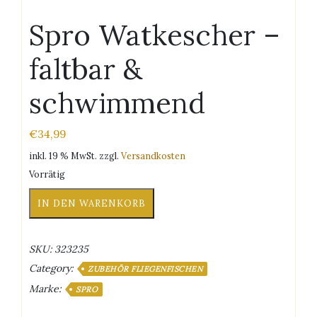
Spro Watkescher –
faltbar &
schwimmend
€
34,99
inkl. 19 % MwSt.
zzgl.
Versandkosten
Vorrätig
Spro
IN DEN WARENKORB
Watkescher
-
faltbar
SKU:
323235
&
Category:
schwimmend
ZUBEHÖR FLIEGENFISCHEN
Menge
Marke:
SPRO