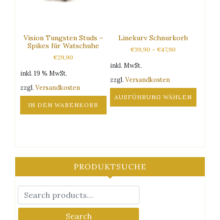
können
auf
der
Produktseite
Vision Tungsten Studs –
Linekurv Schnurkorb
gewählt
Spikes für Watschuhe
€
39,90
–
€
47,90
werden
€
29,90
inkl. MwSt.
inkl. 19 % MwSt.
zzgl.
Versandkosten
zzgl.
Versandkosten
AUSFÜHRUNG WÄHLEN
IN DEN WARENKORB
Dieses
Produkt
weist
mehrere
Varianten
auf.
PRODUKTSUCHE
Die
Optionen
können
auf
der
Search