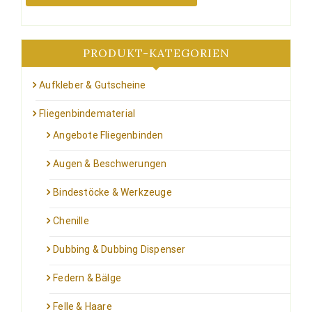
Produktseite
gewählt
werden
PRODUKT-KATEGORIEN
Aufkleber & Gutscheine
Fliegenbindematerial
Angebote Fliegenbinden
Augen & Beschwerungen
Bindestöcke & Werkzeuge
Chenille
Dubbing & Dubbing Dispenser
Federn & Bälge
Felle & Haare