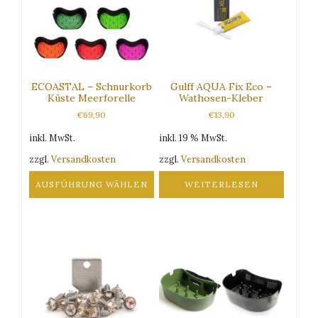
ECOASTAL – Schnurkorb
Gulff AQUA Fix Eco –
Küste Meerforelle
Wathosen-Kleber
€
69,90
€
13,90
inkl. MwSt.
inkl. 19 % MwSt.
zzgl.
Versandkosten
zzgl.
Versandkosten
AUSFÜHRUNG WÄHLEN
WEITERLESEN
Dieses
Produkt
weist
mehrere
Varianten
auf.
Die
Optionen