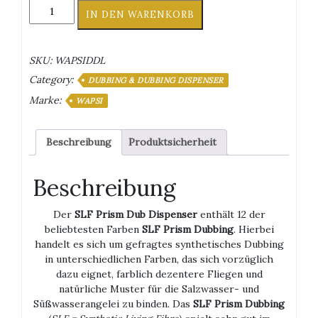
SLF
IN DEN WARENKORB
Prism
Dub
Dispenser
SKU:
WAPSIDDL
Menge
Category:
DUBBING & DUBBING DISPENSER
Marke:
WAPSI
Beschreibung
Produktsicherheit
Beschreibung
Der
SLF Prism Dub Dispenser
enthält 12 der
beliebtesten Farben
SLF Prism Dubbing
. Hierbei
handelt es sich um gefragtes synthetisches Dubbing
in unterschiedlichen Farben, das sich vorzüglich
dazu eignet, farblich dezentere Fliegen und
natürliche Muster für die Salzwasser- und
Süßwasserangelei zu binden. Das
SLF Prism Dubbing