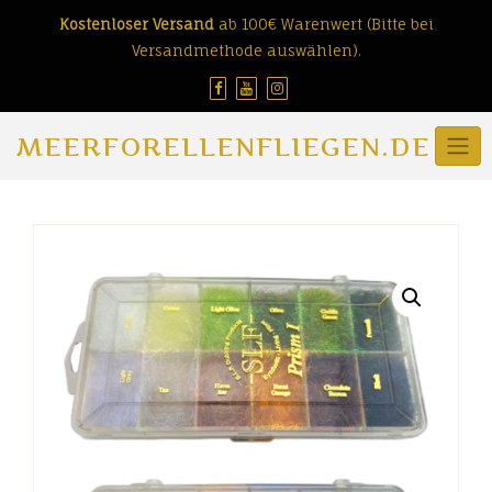
Skip
Kostenloser Versand
ab 100€ Warenwert (Bitte bei
to
Versandmethode auswählen).
content
MEERFORELLENFLIEGEN.DE