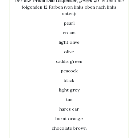
Der
SLF Prism Dub Dispenser, „
Prism #1″
enthält die
folgenden 12 Farben (von links oben nach links
unten):
pearl
cream
light olive
olive
caddis green
peacock
black
light grey
tan
hares ear
burnt orange
chocolate brown