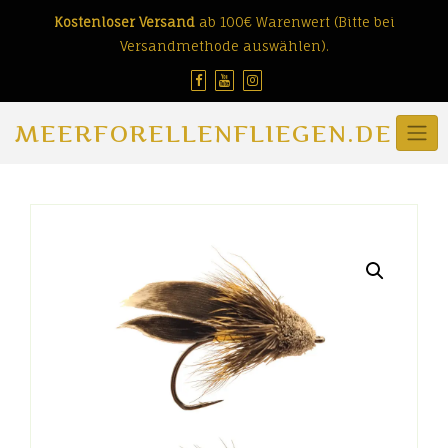
Skip
Kostenloser Versand
ab 100€ Warenwert (Bitte bei
to
Versandmethode auswählen).
content
MEERFORELLENFLIEGEN.DE