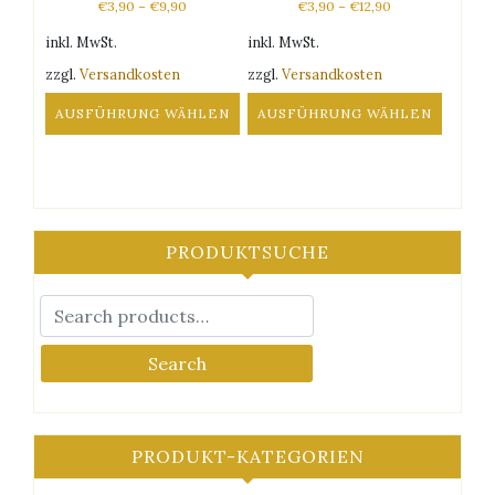
€
3,90
–
€
9,90
€
3,90
–
€
12,90
werden
werden
inkl. MwSt.
inkl. MwSt.
zzgl.
Versandkosten
zzgl.
Versandkosten
AUSFÜHRUNG WÄHLEN
AUSFÜHRUNG WÄHLEN
Dieses
Dieses
Produkt
Produkt
weist
weist
mehrere
mehrere
Varianten
Varianten
PRODUKTSUCHE
auf.
auf.
Die
Die
Optionen
Optionen
können
können
auf
auf
Search
der
der
Produktseite
Produktseite
gewählt
gewählt
werden
werden
PRODUKT-KATEGORIEN