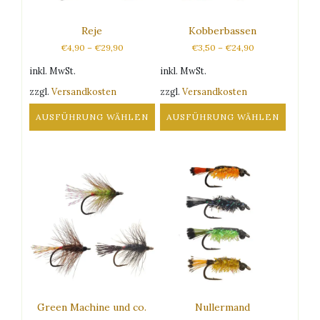
Reje
Kobberbassen
€
4,90
–
€
29,90
€
3,50
–
€
24,90
inkl. MwSt.
inkl. MwSt.
zzgl.
Versandkosten
zzgl.
Versandkosten
AUSFÜHRUNG WÄHLEN
AUSFÜHRUNG WÄHLEN
Dieses
Dieses
Produkt
Produkt
weist
weist
mehrere
mehrere
Varianten
Varianten
auf.
auf.
Die
Die
Optionen
Optionen
können
können
auf
auf
der
der
Produktseite
Produktseite
Green Machine und co.
Nullermand
gewählt
gewählt