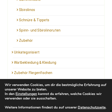
Sbirolinos
Schnüre & Tippets
Spinn- und Sbirolinoruten
Zubehör
Unkategorisiert
Watbekleidung & Kleidung
Zubehör Fliegenfischen
Wir verwenden Cookies, um dir die bestmögliche Erfahrung auf
unserer Website zu bieten.
In den
Einstellungen
kannst du erfahren, welche Cookies wir
verwenden oder sie ausschalten.
Kontakt: info@outfortrout.de
Weitere Informationen findest du auf unserer
Datenschutzseite
.
Impressum