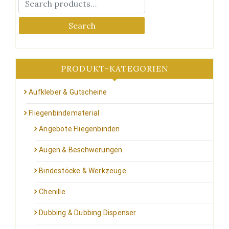
können
auf
Search
der
Produktseite
gewählt
werden
PRODUKT-KATEGORIEN
Aufkleber & Gutscheine
Fliegenbindematerial
Angebote Fliegenbinden
Augen & Beschwerungen
Bindestöcke & Werkzeuge
Chenille
Dubbing & Dubbing Dispenser