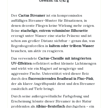
Gewicht: ca. 0,42 g
Der
Cactus Streamer
ist ein kompromisslos
auffälliges Streamer-Muster für Situationen, in
denen dezente Fliegen keine Wirkung mehr zeigen.
Seine
stachelige, extrem voluminöse Silhouette
erzeugt unter Wasser eine starke Präsenz und ist
schon aus großer Distanz sichtbar – genau das, was
Regenbogenforellen in
kaltem oder trübem Wasser
brauchen, um aktiv zu reagieren.
Das verwendete
Cactus-Chenille mit integrierten
UV-Effekten
reflektiert selbst kleinste Lichtmengen
und wirkt wie ein Magnet auf neugierige und
aggressive Fische. Unterstützt wird dieser Reiz
durch den
fluoreszierenden Beadhead in Fluo-Pink
,
der als klarer Angriffspunkt dient und den Streamer
zusätzlich auf Tiefe bringt.
Durch seine außergewöhnliche Farbgebung und
Erscheinung könnte dieser Streamer in der Natur
problemlos als
Albino-Beutefisch
durchgehen – ein