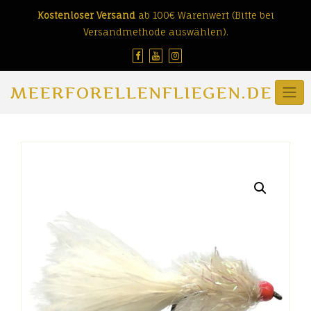
Skip
Kostenloser Versand
ab 100€ Warenwert (Bitte bei
to
Versandmethode auswählen).
content
MEERFORELLENFLIEGEN.DE