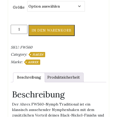
Größe
Ahrex
IN DEN WARENKORB
FW560-
Nymph
Traditional
SKU:
FW560
Menge
Category:
HAKEN
Marke:
AHREX
Beschreibung
Produktsicherheit
Beschreibung
Der Ahrex FW560-Nymph Traditional ist ein
klassisch aussehender Nymphenhaken mit dem
zusätzlichen Vorteil deines Black-Nickel-Finishs und