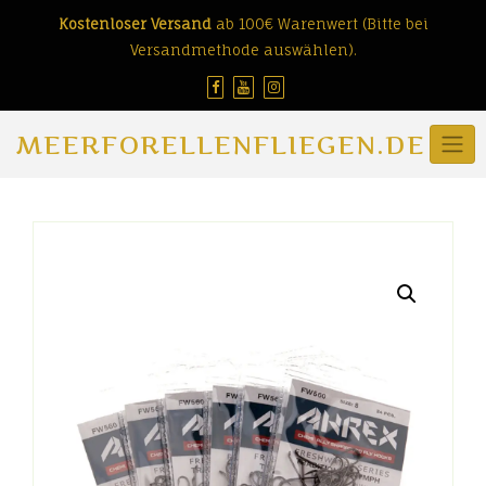
Skip
Kostenloser Versand
ab 100€ Warenwert (Bitte bei
to
Versandmethode auswählen).
content
MEERFORELLENFLIEGEN.DE