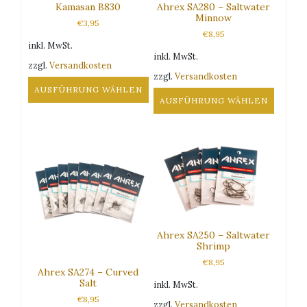
Kamasan B830
Ahrex SA280 – Saltwater
Minnow
€
3,95
€
8,95
inkl. MwSt.
inkl. MwSt.
zzgl.
Versandkosten
zzgl.
Versandkosten
AUSFÜHRUNG WÄHLEN
AUSFÜHRUNG WÄHLEN
Dieses
Dieses
Produkt
Produkt
weist
weist
mehrere
mehrere
Varianten
Varianten
auf.
auf.
Die
Die
Optionen
Optionen
können
Ahrex SA250 – Saltwater
können
auf
Shrimp
auf
der
€
8,95
der
Produktseite
Ahrex SA274 – Curved
Produktseite
gewählt
Salt
inkl. MwSt.
gewählt
werden
€
8,95
zzgl.
Versandkosten