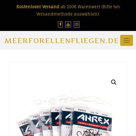
Skip
Kostenloser Versand
ab 100€ Warenwert (Bitte bei
to
Versandmethode auswählen).
content
MEERFORELLENFLIEGEN.DE