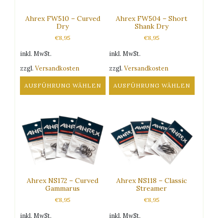
Ahrex FW510 – Curved
Ahrex FW504 – Short
Dry
Shank Dry
€
8,95
€
8,95
inkl. MwSt.
inkl. MwSt.
zzgl.
Versandkosten
zzgl.
Versandkosten
AUSFÜHRUNG WÄHLEN
AUSFÜHRUNG WÄHLEN
Dieses
Dieses
Produkt
Produkt
weist
weist
mehrere
mehrere
Varianten
Varianten
auf.
auf.
Die
Die
Optionen
Optionen
Ahrex NS172 – Curved
Ahrex NS118 – Classic
können
können
Gammarus
Streamer
auf
auf
€
8,95
€
8,95
der
der
Produktseite
Produktseite
inkl. MwSt.
inkl. MwSt.