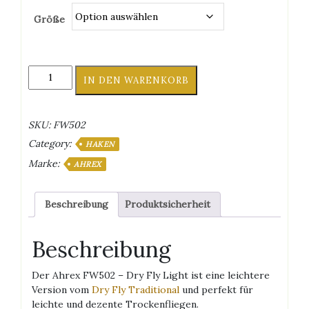
Größe
Ahrex
IN DEN WARENKORB
FW502
-
Dry
SKU:
FW502
Fly
Category:
Light
HAKEN
Menge
Marke:
AHREX
Beschreibung
Produktsicherheit
Beschreibung
Der Ahrex FW502 – Dry Fly Light ist eine leichtere
Version vom
Dry Fly Traditional
und perfekt für
leichte und dezente Trockenfliegen.