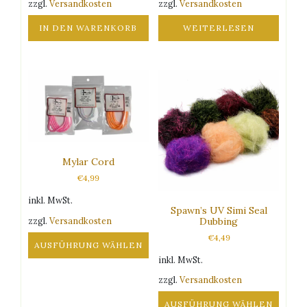
zzgl.
Versandkosten
zzgl.
Versandkosten
IN DEN WARENKORB
WEITERLESEN
Mylar Cord
€
4,99
inkl. MwSt.
Spawn’s UV Simi Seal
zzgl.
Versandkosten
Dubbing
€
4,49
AUSFÜHRUNG WÄHLEN
inkl. MwSt.
Dieses
Produkt
zzgl.
Versandkosten
weist
AUSFÜHRUNG WÄHLEN