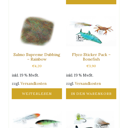
mehrere
Varianten
Dieses
auf.
Produkt
Die
weist
Optionen
mehrere
können
Varianten
auf
auf.
der
Die
Produktseite
Optionen
gewählt
Salmo Supreme Dubbing
Flyco Sticker Pack –
können
– Rainbow
Bonefish
werden
auf
€
4,20
€
3,90
der
Produktseite
inkl. 19 % MwSt.
inkl. 19 % MwSt.
gewählt
zzgl.
Versandkosten
zzgl.
Versandkosten
werden
WEITERLESEN
IN DEN WARENKORB