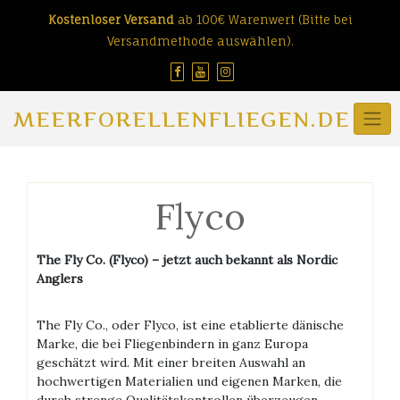
Skip
Kostenloser Versand
ab 100€ Warenwert (Bitte bei
to
Versandmethode auswählen).
content
MEERFORELLENFLIEGEN.DE
Flyco
The Fly Co. (Flyco) – jetzt auch bekannt als Nordic
Anglers
The Fly Co., oder Flyco, ist eine etablierte dänische
Marke, die bei Fliegenbindern in ganz Europa
geschätzt wird. Mit einer breiten Auswahl an
hochwertigen Materialien und eigenen Marken, die
durch strenge Qualitätskontrollen überzeugen,