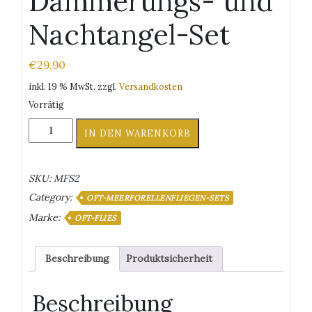
Dämmerungs- und
Nachtangel-Set
€
29,90
inkl. 19 % MwSt.
zzgl.
Versandkosten
Vorrätig
Meerforellen
IN DEN WARENKORB
Dämmerungs-
und
Nachtangel-
SKU:
MFS2
Set
Category:
Menge
OFT-MEERFORELLENFLIEGEN-SETS
Marke:
OFT-FLIES
Beschreibung
Produktsicherheit
Beschreibung