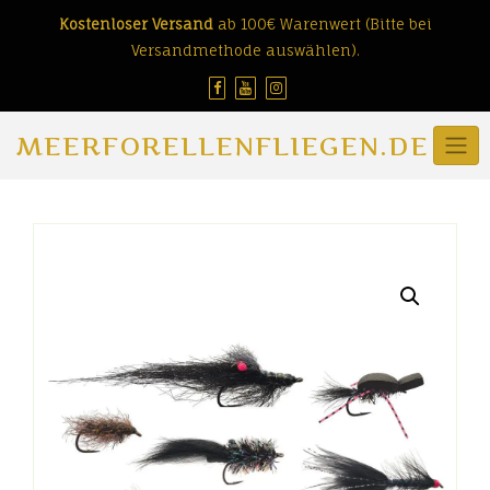
Skip
Kostenloser Versand
ab 100€ Warenwert (Bitte bei
to
Versandmethode auswählen).
content
MEERFORELLENFLIEGEN.DE