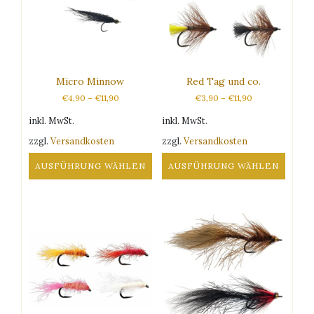
Die
Die
Optionen
Optionen
können
können
auf
auf
der
der
Produktseite
Produktseite
Micro Minnow
Red Tag und co.
gewählt
gewählt
€
4,90
–
€
11,90
€
3,90
–
€
11,90
werden
werden
inkl. MwSt.
inkl. MwSt.
zzgl.
Versandkosten
zzgl.
Versandkosten
AUSFÜHRUNG WÄHLEN
AUSFÜHRUNG WÄHLEN
Dieses
Dieses
Produkt
Produkt
weist
weist
mehrere
mehrere
Varianten
Varianten
auf.
auf.
Die
Die
Optionen
Optionen
können
können