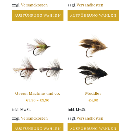
zzgl.
Versandkosten
zzgl.
Versandkosten
AUSFÜHRUNG WÄHLEN
AUSFÜHRUNG WÄHLEN
Dieses
Dieses
Produkt
Produkt
weist
weist
mehrere
mehrere
Varianten
Varianten
auf.
auf.
Die
Die
Optionen
Optionen
können
können
auf
auf
der
der
Produktseite
Produktseite
Green Machine und co.
Muddler
gewählt
gewählt
€
3,90
–
€
9,90
€
4,90
werden
werden
inkl. MwSt.
inkl. MwSt.
zzgl.
Versandkosten
zzgl.
Versandkosten
AUSFÜHRUNG WÄHLEN
AUSFÜHRUNG WÄHLEN