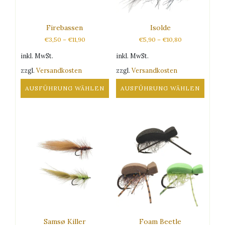
auf
auf
der
der
Produktseite
Produktseite
Firebassen
Isolde
gewählt
gewählt
€
3,50
–
€
11,90
€
5,90
–
€
10,80
werden
werden
inkl. MwSt.
inkl. MwSt.
zzgl.
Versandkosten
zzgl.
Versandkosten
AUSFÜHRUNG WÄHLEN
AUSFÜHRUNG WÄHLEN
Dieses
Dieses
Produkt
Produkt
weist
weist
mehrere
mehrere
Varianten
Varianten
auf.
auf.
Die
Die
Optionen
Optionen
können
können
auf
auf
der
der
Produktseite
Produktseite
Samsø Killer
Foam Beetle