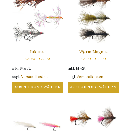
Juletrae
Wørm Magnus
€
4,90
–
€
12,90
€
4,90
–
€
12,90
inkl. MwSt.
inkl. MwSt.
zzgl.
Versandkosten
zzgl.
Versandkosten
AUSFÜHRUNG WÄHLEN
AUSFÜHRUNG WÄHLEN
Dieses
Dieses
Produkt
Produkt
weist
weist
mehrere
mehrere
Varianten
Varianten
auf.
auf.