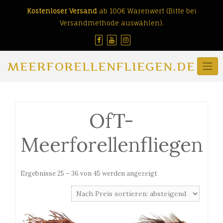
Skip
Kostenloser Versand
ab 100€ Warenwert (Bitte bei
to
Versandmethode auswählen).
content
MEERFORELLENFLIEGEN.DE
OfT-
Meerforellenfliegen
Nach
Ergebnisse 25 – 36 von 45 werden angezeigt
Preis
sortiert:
absteigend