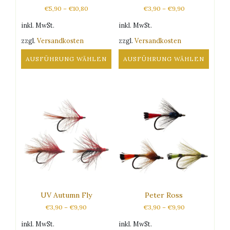
gewählt
gewählt
€
5,90
–
€
10,80
€
3,90
–
€
9,90
werden
werden
inkl. MwSt.
inkl. MwSt.
zzgl.
Versandkosten
zzgl.
Versandkosten
AUSFÜHRUNG WÄHLEN
AUSFÜHRUNG WÄHLEN
Dieses
Dieses
Produkt
Produkt
weist
weist
mehrere
mehrere
Varianten
Varianten
auf.
auf.
Die
Die
Optionen
Optionen
können
können
auf
auf
der
der
Produktseite
Produktseite
UV Autumn Fly
Peter Ross
gewählt
gewählt
€
3,90
–
€
9,90
€
3,90
–
€
9,90
werden
werden
inkl. MwSt.
inkl. MwSt.